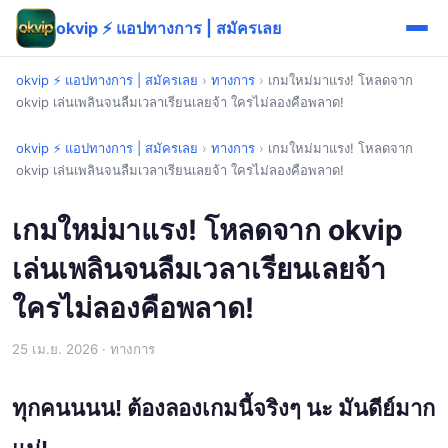
okvip ⚡ แอปทางการ | สมัครเลย
okvip ⚡ แอปทางการ | สมัครเลย
›
ทางการ
›
เกมใหม่มาแรง! โหลดจาก
okvip เล่นเพลินจนลืมเวลาเรียนเลยจ้า ใครไม่ลองคือพลาด!
okvip ⚡ แอปทางการ | สมัครเลย
›
ทางการ
›
เกมใหม่มาแรง! โหลดจาก
okvip เล่นเพลินจนลืมเวลาเรียนเลยจ้า ใครไม่ลองคือพลาด!
เกมใหม่มาแรง! โหลดจาก okvip
เล่นเพลินจนลืมเวลาเรียนเลยจ้า
ใครไม่ลองคือพลาด!
25 เม.ย. 2026
· ทางการ
ทุกคนนนน! ต้องลองเกมนี้จริงๆ นะ มันดีย์มาก