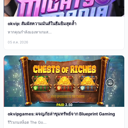
okvip: สัมผัสความมันส์ในธีมยิมสุดล้ำ
หากคุณกำลังมองหาเกมส...
05 ส.ค. 2026
okvipgames: ผจญภัยล่าขุมทรัพย์จาก Blueprint Gaming
รีวิวเกมสล็อต The Go...