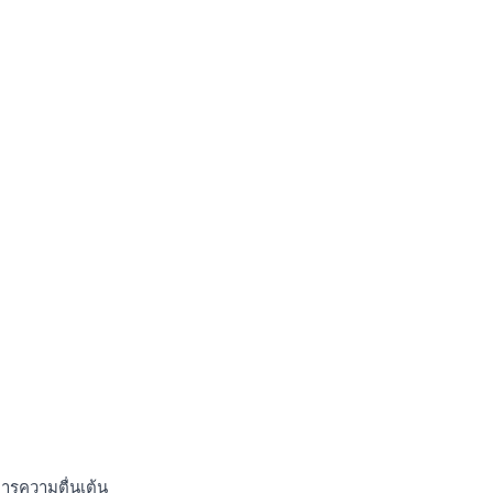
การความตื่นเต้น