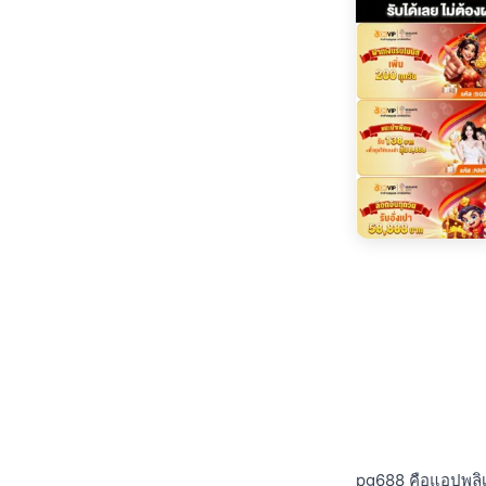
pg688 คือแอปพลิเค