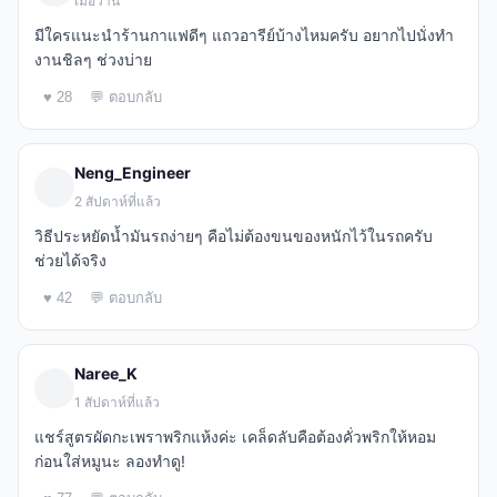
เมื่อวาน
มีใครแนะนำร้านกาแฟดีๆ แถวอารีย์บ้างไหมครับ อยากไปนั่งทำ
งานชิลๆ ช่วงบ่าย
♥ 28
💬 ตอบกลับ
Neng_Engineer
2 สัปดาห์ที่แล้ว
วิธีประหยัดน้ำมันรถง่ายๆ คือไม่ต้องขนของหนักไว้ในรถครับ
ช่วยได้จริง
♥ 42
💬 ตอบกลับ
Naree_K
1 สัปดาห์ที่แล้ว
แชร์สูตรผัดกะเพราพริกแห้งค่ะ เคล็ดลับคือต้องคั่วพริกให้หอม
ก่อนใส่หมูนะ ลองทำดู!