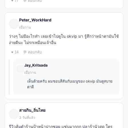
♥ 77
💬 ตอบกลับ
Peter_WorkHard
เมื่อวาน
ว่างๆ ไม่มีอะไรทำ เลยเข้าไปดูใน okvip มา รู้สึกว่าหน้าตามันใช้
ง่ายดีนะ ไม่รกเหมือนเจ้าอื่น
♥ 14
💬 ตอบกลับ
Jay_Kritsada
เมื่อวาน
เห็นด้วยครับ ผมชอบสีสันกับเมนูของ okvip มันดูสบาย
ตาดี
สายกิน_ถิ่นไทย
3 วันที่แล้ว
รีวิวส้มตำร้านป้าหน้าปากซอย แซ่บมากกก ปลาร้านัวสุด ใคร