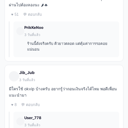
ผ่านไปต้องลองนะ 🌶️🔥
♥ 51
💬 ตอบกลับ
PrikKeNoo
3 วันที่แล้ว
ร้านนี้ดังจริงครับ คิวยาวตลอด แต่คุ้มค่าการรอคอย
แน่นอน
Jib_Jub
3 วันที่แล้ว
มีใครใช้ okvip บ้างครับ อยากรู้ว่าถอนเงินจริงได้ไหม พอดีเพื่อน
แนะนำมา
♥ 8
💬 ตอบกลับ
User_778
3 วันที่แล้ว