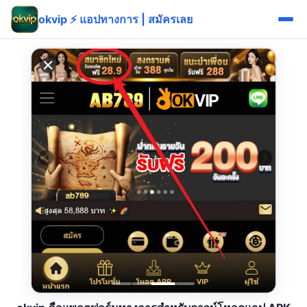
okvip ⚡ แอปทางการ | สมัครเลย