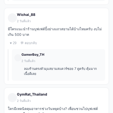
Wichai_88
2 วันที่แล้ว
มีใครแนะนำร้านบุฟเฟต์ปิ้งย่างแถวสยามได้บ้างไหมครับ งบไม่
เกิน 500 บาท
♥ 29
💬 ตอบกลับ
GamerBoy_TH
2 วันที่แล้ว
ลองร้านตรงหัวมุมสยามสแควร์ซอย 7 ดูครับ คุ้มมาก
เนื้อดีเลย
GymRat_Thailand
2 วันที่แล้ว
ใครมีเทคนิคคุมอาหารช่วงวันหยุดบ้าง? เพื่อนชวนไปบุฟเฟต์