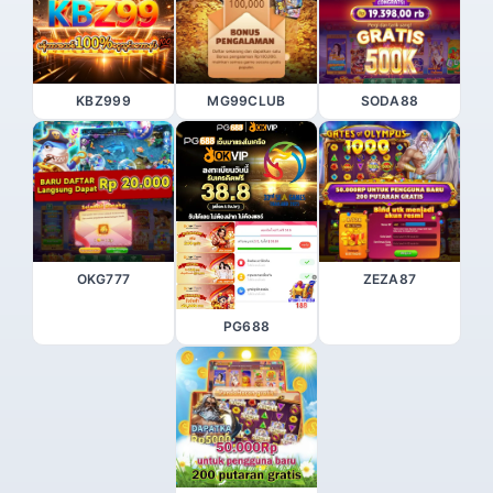
KBZ999
MG99CLUB
SODA88
OKG777
ZEZA87
PG688